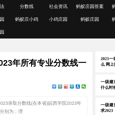
法
分数线
社会资讯
蚂蚁庄园答案
园
蚂蚁庄小鸡
小鸡庄园
蚂蚁庄园
园
202
2023年所有专业分数线一
么 网
一级建
什么时
23录取分数线(在本省)皖西学院2023年
一级建
求2023
数分别为：理