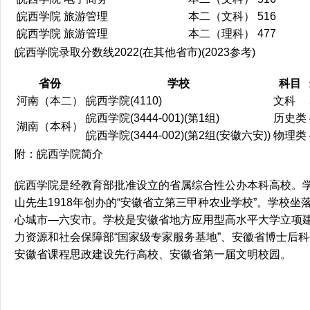
皖西学院
旅游管理
本二（文科）
516
皖西学院
旅游管理
本二（理科）
477
皖西学院录取分数线2022(在其他省市)(2023参考)
省份
学校
科目
河南（本二）
皖西学院(4110)
文科
皖西学院(3444-001)(第1组)
历史类
湖南（本科）
皖西学院(3444-002)(第2组(安徽六安))
物理类
附：皖西学院简介
皖西学院是经教育部批准设立的省属综合性公办本科高校。
山先生1918年创办的“安徽省立第三甲种农业学校”。学校
心城市—六安市。学校是安徽省地方应用型高水平大学立项
力资源和社会保障部“国家级专家服务基地”、安徽省博士后
安徽省课程思政建设先行高校、安徽省第一届文明校园。