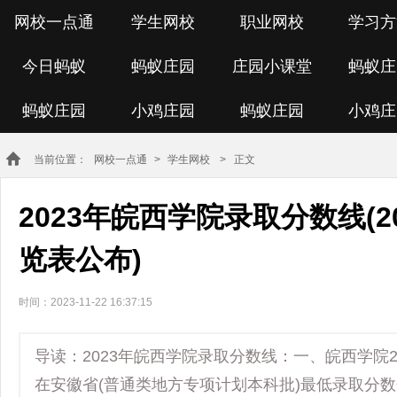
网校一点通
学生网校
职业网校
学习方
今日蚂蚁
蚂蚁庄园
庄园小课堂
蚂蚁庄
蚂蚁庄园
小鸡庄园
蚂蚁庄园
小鸡庄
当前位置：
网校一点通
>
学生网校
> 正文
2023年皖西学院录取分数线(
览表公布)
时间：2023-11-22 16:37:15
导读：2023年皖西学院录取分数线：一、皖西学院20
在安徽省(普通类地方专项计划本科批)最低录取分