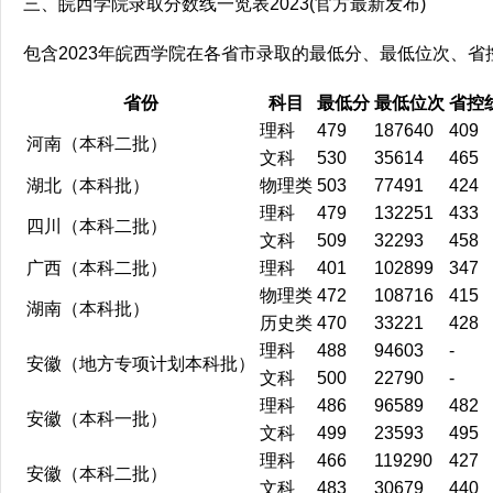
三、皖西学院录取分数线一览表2023(官方最新发布)
包含2023年皖西学院在各省市录取的最低分、最低位次、省
省份
科目
最低分
最低位次
省控
理科
479
187640
409
河南（本科二批）
文科
530
35614
465
湖北（本科批）
物理类
503
77491
424
理科
479
132251
433
四川（本科二批）
文科
509
32293
458
广西（本科二批）
理科
401
102899
347
物理类
472
108716
415
湖南（本科批）
历史类
470
33221
428
理科
488
94603
-
安徽（地方专项计划本科批）
文科
500
22790
-
理科
486
96589
482
安徽（本科一批）
文科
499
23593
495
理科
466
119290
427
安徽（本科二批）
文科
483
30679
440