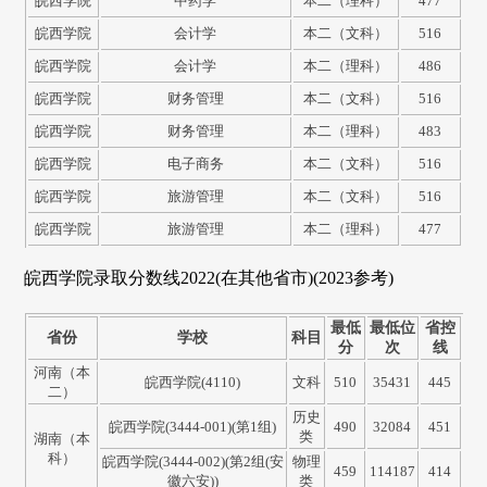
皖西学院
中药学
本二（理科）
477
皖西学院
会计学
本二（文科）
516
皖西学院
会计学
本二（理科）
486
皖西学院
财务管理
本二（文科）
516
皖西学院
财务管理
本二（理科）
483
皖西学院
电子商务
本二（文科）
516
皖西学院
旅游管理
本二（文科）
516
皖西学院
旅游管理
本二（理科）
477
皖西学院录取分数线2022(在其他省市)(2023参考)
最低
最低位
省控
省份
学校
科目
分
次
线
河南（本
皖西学院(4110)
文科
510
35431
445
二）
历史
皖西学院(3444-001)(第1组)
490
32084
451
类
湖南（本
科）
皖西学院(3444-002)(第2组(安
物理
459
114187
414
徽六安))
类