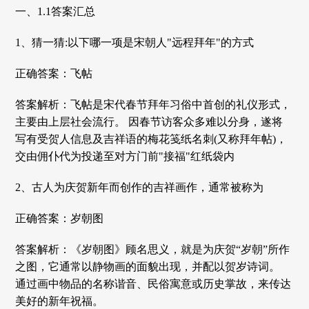
一、1.1答案汇总
1、猜一猜:以下哪一项是宋朝人"远程拜年"的方式
正确答案：飞帖
答案解析：飞帖是宋代春节拜年习俗中首创的礼仪形式，
主要由上层社会流行。 因春节访客众多难以分身，遂将
写有受贺人信息及吉祥语的梅花笺纸名刺(又称拜年帖)，
交由佣仆代为投递至对方门前"接福"红纸袋内
2、古人为庆贺新年而创作的吉祥画作，通常被称为
正确答案：岁朝图
答案解析：《岁朝图》顾名思义，就是为庆贺“岁朝”所作
之图，它通常以静物画的面貌出现，并配以贺岁诗词。
通过画中物品的名称谐音、民俗寓意或历史掌故，来传达
美好的新年祝福。