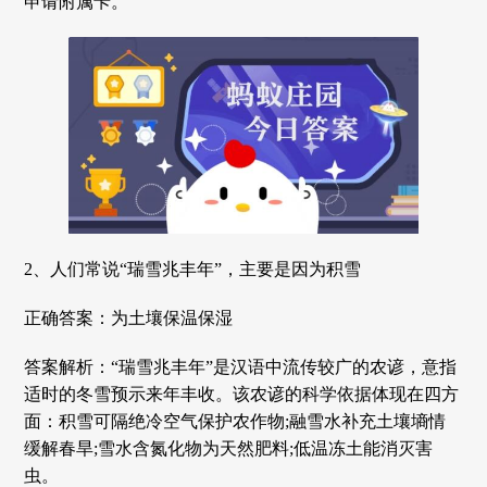
申请附属卡。
2、人们常说“瑞雪兆丰年”，主要是因为积雪
正确答案：为土壤保温保湿
答案解析：“瑞雪兆丰年”是汉语中流传较广的农谚，意指
适时的冬雪预示来年丰收。该农谚的科学依据体现在四方
面：积雪可隔绝冷空气保护农作物;融雪水补充土壤墒情
缓解春旱;雪水含氮化物为天然肥料;低温冻土能消灭害
虫。