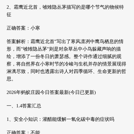
2、霜鹰近北首，雊雉隐丛茅描写的是哪个节气的物候特
征
正确答案：小寒
答案解析：霜鹰近北首"写出了寒风凛冽中鹰鸟栖息的情
形，而"雊雉隐丛茅"则是对杂草丛中小鸟躲藏声响的描
绘，增添了一份冬日的萧瑟感。整个诗作通过细腻的观
察，将自然界在小寒时节的冷峻与生机并存的情景展现得
淋漓尽致，同时也透露出诗人对四季循环、生命更新的哲
思。
2026年蚂蚁庄园今日答案最新(今日已更新)
一、1.4答案汇总
1、安全小知识：灌醋能缓解一氧化碳中毒的症状吗
正确答案：不能