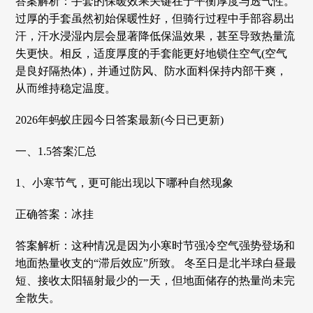
答案解析：‌手套的保暖效果关键在于平衡厚度与透气性。‌
过厚的手套虽然初始保暖性好，但骑行过程中手部容易出
汗，汗水浸湿内层会‌显著降低保温效果‌，甚至导致热量流
失更快。相反，‌适度厚度‌的手套能更好地锁住空气(空气
是良好隔热体)，并通过防风、防水面料保持内部干爽，
从而维持稳定温度。‌
2026年蚂蚁庄园今日答案最新(今日已更新)
一、1.5答案汇总
1、小寒节气，更可能出现以下哪种自然现象
正确答案：冰挂
答案解析：这种情况是因为小寒时节强冷空气强势登场和
地面热量收支的“滞后效应”所致。 冬至日是北半球白昼最
短、接收太阳辐射最少的一天，但地面储存的热量尚未完
全散失。