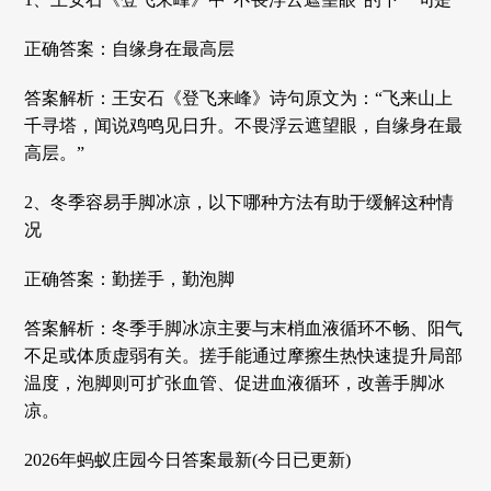
正确答案：自缘身在最高层
答案解析：‌王安石《登飞来峰》诗句原文为：“飞来山上
千寻塔，闻说鸡鸣见日升。不畏浮云遮望眼，自缘身在最
高层。”
2、冬季容易手脚冰凉，以下哪种方法有助于缓解这种情
况
正确答案：勤搓手，勤泡脚
答案解析：冬季手脚冰凉主要与末梢血液循环不畅、阳气
不足或体质虚弱有关。搓手能通过摩擦生热快速提升局部
温度，泡脚则可扩张血管、促进血液循环，改善手脚冰
凉。
2026年蚂蚁庄园今日答案最新(今日已更新)