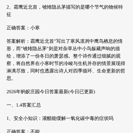
2、霜鹰近北首，雊雉隐丛茅描写的是哪个节气的物候特
征
正确答案：小寒
答案解析：霜鹰近北首"写出了寒风凛冽中鹰鸟栖息的情
形，而"雊雉隐丛茅"则是对杂草丛中小鸟躲藏声响的描
绘，增添了一份冬日的萧瑟感。整个诗作通过细腻的观
察，将自然界在小寒时节的冷峻与生机并存的情景展现得
淋漓尽致，同时也透露出诗人对四季循环、生命更新的哲
思。
2026年蚂蚁庄园今日答案最新(今日已更新)
一、1.4答案汇总
1、安全小知识：灌醋能缓解一氧化碳中毒的症状吗
正确答案：不能