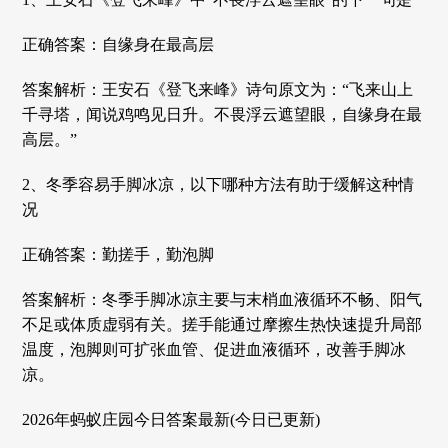
正确答案：自缘身在最高层
答案解析：‌王安石《登飞来峰》诗句原文为：“飞来山上
千寻塔，闻说鸡鸣见日升。不畏浮云遮望眼，自缘身在最
高层。”
2、冬季容易手脚冰凉，以下哪种方法有助于缓解这种情
况
正确答案：勤搓手，勤泡脚
答案解析：冬季手脚冰凉主要与末梢血液循环不畅、阳气
不足或体质虚弱有关。搓手能通过摩擦生热快速提升局部
温度，泡脚则可扩张血管、促进血液循环，改善手脚冰
凉。
2026年蚂蚁庄园今日答案最新(今日已更新)