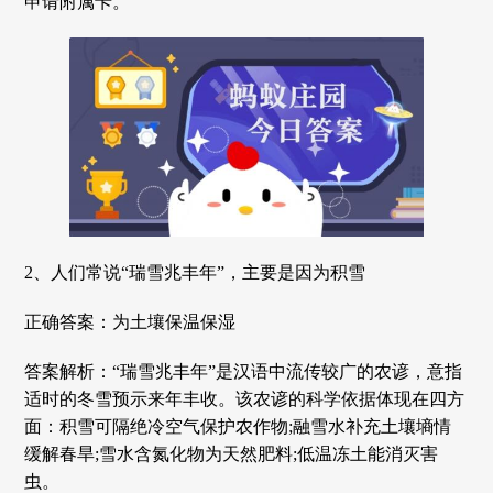
申请附属卡。
2、人们常说“瑞雪兆丰年”，主要是因为积雪
正确答案：为土壤保温保湿
答案解析：“瑞雪兆丰年”是汉语中流传较广的农谚，意指
适时的冬雪预示来年丰收。该农谚的科学依据体现在四方
面：积雪可隔绝冷空气保护农作物;融雪水补充土壤墒情
缓解春旱;雪水含氮化物为天然肥料;低温冻土能消灭害
虫。