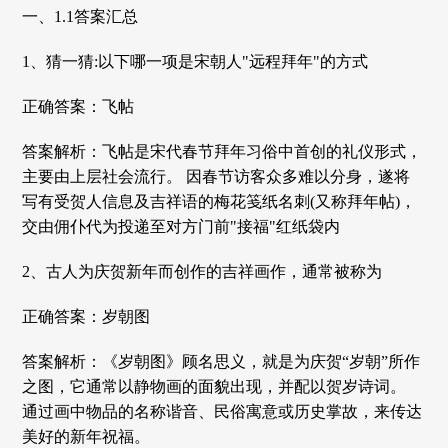
一、1.1答案汇总
1、猜一猜:以下哪一项是宋朝人"远程拜年"的方式
正确答案：飞帖
答案解析：飞帖是宋代春节拜年习俗中首创的礼仪形式，
主要由上层社会流行。 因春节访客众多难以分身，遂将
写有受贺人信息及吉祥语的梅花笺纸名刺(又称拜年帖)，
交由佣仆代为投递至对方门前"接福"红纸袋内
2、古人为庆贺新年而创作的吉祥画作，通常被称为
正确答案：岁朝图
答案解析：《岁朝图》顾名思义，就是为庆贺“岁朝”所作
之图，它通常以静物画的面貌出现，并配以贺岁诗词。
通过画中物品的名称谐音、民俗寓意或历史掌故，来传达
美好的新年祝福。