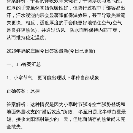
答案解析：‌手套的保暖效果关键在于平衡厚度与透气性。‌
过厚的手套虽然初始保暖性好，但骑行过程中手部容易出
汗，汗水浸湿内层会‌显著降低保温效果‌，甚至导致热量流
失更快。相反，‌适度厚度‌的手套能更好地锁住空气(空气
是良好隔热体)，并通过防风、防水面料保持内部干爽，
从而维持稳定温度。‌
2026年蚂蚁庄园今日答案最新(今日已更新)
一、1.5答案汇总
1、小寒节气，更可能出现以下哪种自然现象
正确答案：冰挂
答案解析：这种情况是因为小寒时节强冷空气强势登场和
地面热量收支的“滞后效应”所致。 冬至日是北半球白昼最
短、接收太阳辐射最少的一天，但地面储存的热量尚未完
全散失。