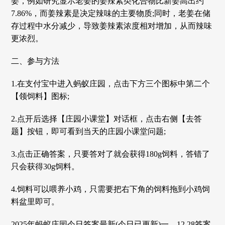
姜，例如研究显示老姜的姜辣素类化合物比新姜高出约‌
7.86%‌，而姜辣素是决定辣味的主要物质;同时，老姜在储
存过程中水分减少，导致姜辣素浓度相对增加，从而辣味
更浓烈。‌
二、参与方法
1.在支付宝中进入蚂蚁庄园，点击下方三个图标中第二个
【领饲料】图标;
2.点开后选择【庄园小课堂】对话框，点击右侧【去答
题】按钮，即可看到当天的庄园小课堂问题;
3.点击正确答案，只要答对了就会获得180g饲料，答错了
只会获得30g饲料。
4.饲料可以喂养小鸡，只需要把右下角的饲料拖到小鸡饲
料盆里即可。
2025年蚂蚁庄园今日答案最新(今日已更新)一、12.28答案