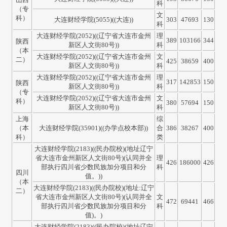
科
（专
文
科）
大连财经学院(5055)((大连))
303
47693
130
科
大连财经学院(2052)((辽宁省大连市金州
理
389
103166
344
陕西
新区人文街80号))
科
（本
大连财经学院(2052)((辽宁省大连市金州
文
二）
425
38659
400
新区人文街80号))
科
大连财经学院(2052)((辽宁省大连市金州
理
317
142853
150
陕西
新区人文街80号))
科
（专
大连财经学院(2052)((辽宁省大连市金州
文
科）
380
57694
150
新区人文街80号))
科
上海
综
（本
大连财经学院(35901)((办学点校本部))
合
386
38267
400
科）
类
大连财经学院(2183)((民办院校)(地址辽宁
省大连市金州新区人文街80号)(认同并全
理
426
186000
426
部执行四川省少数民族加分项目和分
科
四川
值。))
（本
大连财经学院(2183)((民办院校)(地址:辽宁
二）
省大连市金州新区人文街80号)(认同并全
文
472
69441
466
部执行四川省少数民族加分项目和分
科
值)。)
大连财经学院(2183)((民办院校)(地址辽宁