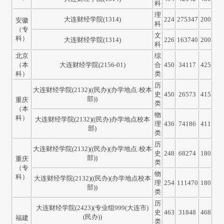
科
理
大连财经学院(1314)
224
275347
200
安徽
科
（专
文
科）
大连财经学院(1314)
226
163740
200
科
北京
综
（本
大连财经学院(2156-01)
合
450
34117
425
科）
类
历
大连财经学院(2132)((民办)(办学地点:校本
史
450
26573
415
部))
重庆
类
（本
物
科）
大连财经学院(2132)((民办)办学地点校本
理
436
74186
411
部)
类
历
大连财经学院(2132)((民办)(办学地点:校本
史
248
68274
180
部))
重庆
类
（专
物
科）
大连财经学院(2132)((民办)(办学地点校本
理
254
111470
180
部))
类
历
大连财经学院(2423)(专业组999(大连市)
史
463
31848
468
(民办))
福建
类