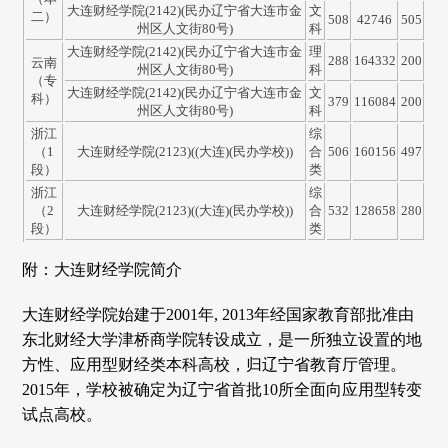
大连财经学院(2142)(民办辽宁省大连市金
文
二）
508
42746
505
州区人文街80号)
科
大连财经学院(2142)(民办辽宁省大连市金
理
288
164332
200
云南
州区人文街80号)
科
（专
大连财经学院(2142)(民办辽宁省大连市金
文
科）
379
116084
200
州区人文街80号)
科
浙江
综
（1
大连财经学院(2123)((大连)(民办学校))
合
506
160156
497
段）
类
浙江
综
（2
大连财经学院(2123)((大连)(民办学校))
合
532
128658
280
段）
类
附：大连财经学院简介
大连财经学院始建于2001年, 2013年经国家教育部批准由
东北财经大学津桥商学院转设成立，是一所独立设置的地
方性、应用型财经类本科高校，归辽宁省教育厅管理。
2015年，学校被确定为辽宁省首批10所全面向应用型转变
试点高校。