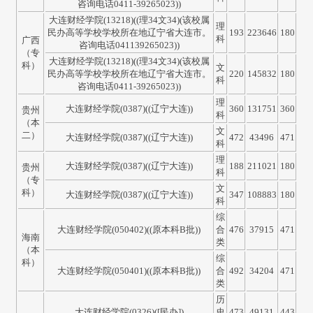
咨询电话0411-39265023))
大连财经学院(13218)((理34文34)(该校属
理
民办高等学校学校所在地辽宁省大连市。
193
223646
180
科
广西
咨询电话041139265023))
（专
大连财经学院(13218)((理34文34)(该校属
科）
文
民办高等学校学校所在地辽宁省大连市。
220
145832
180
科
咨询电话0411-39265023))
理
大连财经学院(0387)((辽宁大连))
360
131751
360
贵州
科
（本
文
二）
大连财经学院(0387)((辽宁大连))
472
43496
471
科
理
大连财经学院(0387)((辽宁大连))
188
211021
180
贵州
科
（专
文
科）
大连财经学院(0387)((辽宁大连))
347
108883
180
科
综
大连财经学院(050402)((原本科B批))
合
476
37915
471
海南
类
（本
综
科）
大连财经学院(050401)((原本科B批))
合
492
34204
471
类
历
大连财经学院(0326)([民办])
史
473
49131
443