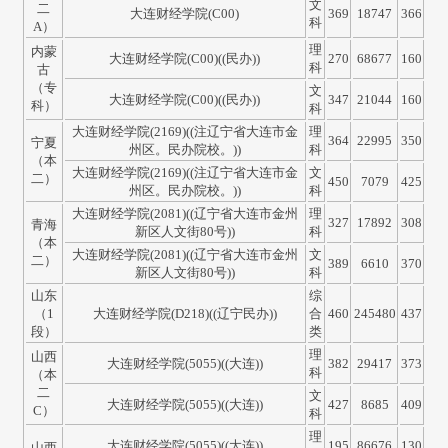
文
二
大连财经学院(C00)
369
18747
366
科
A）
理
内蒙
大连财经学院(C00)((民办))
270
68677
160
科
古
（专
文
大连财经学院(C00)((民办))
347
21044
160
科）
科
大连财经学院(2169)((注辽宁省大连市金
理
364
22995
350
宁夏
州区。民办院校。))
科
（本
大连财经学院(2169)((注辽宁省大连市金
文
二）
450
7079
425
州区。民办院校。))
科
大连财经学院(2081)((辽宁省大连市金州
理
327
17892
308
青海
新区人文街80号))
科
（本
大连财经学院(2081)((辽宁省大连市金州
文
二）
389
6610
370
新区人文街80号))
科
山东
综
（1
大连财经学院(D218)((辽宁民办))
合
460
245480
437
段）
类
理
山西
大连财经学院(5055)((大连))
382
29417
373
科
（本
二
文
大连财经学院(5055)((大连))
427
8685
409
C）
科
理
大连财经学院(5055)((大连))
195
86676
130
山西