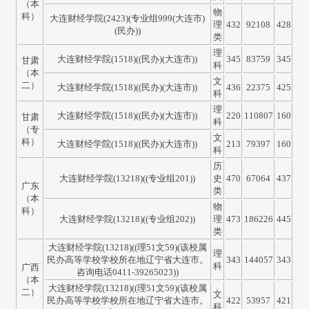
（本
物
科）
大连财经学院(2423)(专业组999(大连市)
理
432
92108
428
(民办))
类
理
大连财经学院(1518)((民办)(大连市))
345
83759
345
甘肃
科
（本
文
二）
大连财经学院(1518)((民办)(大连市))
436
22375
425
科
理
大连财经学院(1518)((民办)(大连市))
220
110807
160
甘肃
科
（专
文
科）
大连财经学院(1518)((民办)(大连市))
213
79397
160
科
历
大连财经学院(13218)((专业组201))
史
470
67064
437
广东
类
（本
物
科）
大连财经学院(13218)((专业组202))
理
473
186226
445
类
大连财经学院(13218)((理51文59)(该校属
理
民办高等学校学校所在地辽宁省大连市。
343
144057
343
科
广西
咨询电话0411-39265023))
（本
大连财经学院(13218)((理51文59)(该校属
二）
文
民办高等学校学校所在地辽宁省大连市。
422
53957
421
科