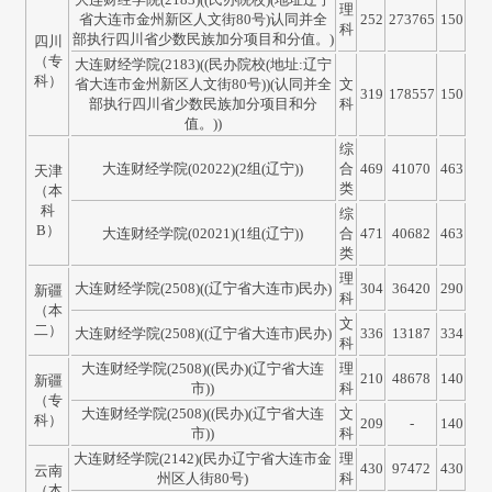
理
省大连市金州新区人文街80号)认同并全
252
273765
150
科
部执行四川省少数民族加分项目和分值。)
四川
（专
大连财经学院(2183)((民办院校(地址:辽宁
科）
省大连市金州新区人文街80号))(认同并全
文
319
178557
150
部执行四川省少数民族加分项目和分
科
值。))
综
大连财经学院(02022)(2组(辽宁))
合
469
41070
463
天津
类
（本
科
综
B）
大连财经学院(02021)(1组(辽宁))
合
471
40682
463
类
理
大连财经学院(2508)((辽宁省大连市)民办)
304
36420
290
新疆
科
（本
文
二）
大连财经学院(2508)((辽宁省大连市)民办)
336
13187
334
科
大连财经学院(2508)((民办)(辽宁省大连
理
210
48678
140
新疆
市))
科
（专
大连财经学院(2508)((民办)(辽宁省大连
文
科）
209
-
140
市))
科
大连财经学院(2142)(民办辽宁省大连市金
理
430
97472
430
云南
州区人街80号)
科
（本