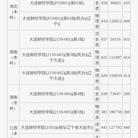
大连财经学院(F53901)(第01组)
史
459
38663
435
湖北
类
（本
物
科）
大连财经学院(F53902)(第02组(民办)(辽
理
410
126612
409
宁))
类
历
大连财经学院(2159-001)(第1组)
史
457
54316
451
类
湖南
物
大连财经学院(2159-003)(第3组(民办)(辽
（本
理
425
151097
414
宁大连))
科）
类
物
大连财经学院(2159-002)(第2组(民办)(辽
理
426
150050
414
宁大连))
类
历
大连财经学院(2159-004)(第4组)
史
430
73047
200
湖南
类
（专
物
科）
大连财经学院(2159-005)(第5组)
理
381
190758
200
类
理
大连财经学院(3193)((校址辽宁省大连市))
441
127792
440
江西
科
（本
文