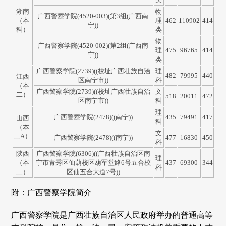
湖南
物
广西警察学院(4520-003)(第3组(广西南
（本
理
462
110902
414
宁))
科）
类
物
广西警察学院(4520-002)(第2组(广西南
理
475
96765
414
宁))
类
广西警察学院(2739)((校址广西壮族自治
理
482
79995
440
江西
区南宁市))
科
（本
广西警察学院(2739)((校址广西壮族自治
文
二）
518
20011
472
区南宁市))
科
理
广西警察学院(2478)((南宁))
435
79491
417
山西
科
（本
文
二A）
广西警察学院(2478)((南宁))
477
16830
450
科
陕西
广西警察学院(6306)((广西壮族自治区南
理
（本
宁市青秀区仙葫校区葫军堂路6号五合校
437
69300
344
科
二）
区仙五合大道7号))
附：广西警察学院简介
广西警察学院是广西壮族自治区人民政府举办的普通高等