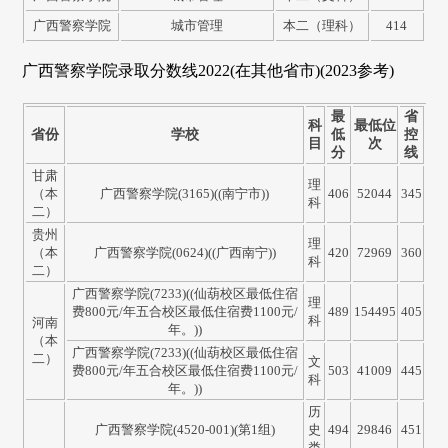
广西警察学院
城市管理
本二（理科）
414
广西警察学院录取分数线2022(在其他省市)(2023参考)
最
省
科
最低位
省份
学校
低
控
目
次
分
线
甘肃
理
（本
广西警察学院(3165)((南宁市))
406
52044
345
科
二）
贵州
理
（本
广西警察学院(0624)((广西南宁))
420
72969
360
科
二）
广西警察学院(7233)((仙葫校区最低住宿
理
费800元/年五合校区最低住宿费1100元/
489
154495
405
科
河南
年。))
（本
广西警察学院(7233)((仙葫校区最低住宿
二）
文
费800元/年五合校区最低住宿费1100元/
503
41009
445
科
年。))
历
广西警察学院(4520-001)(第1组)
史
494
29846
451
类