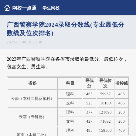
网校一点通
学生网校
广西警察学院2024录取分数线(专业最低分
数线及位次排名)
2025-05-08 18:22:38
2023年广西警察学院在各省市录取的最低分、最低位次，
包含女生、男生等。
最低
最低位
省份
科目
省控线
分
次
理科
465
59967
405
云南（本科二批及预科）
文科
523
16100
465
理科
377
121893
200
云南（专科批）
文科
427
71092
200
理科
495
158506
409
河南（本科二批）