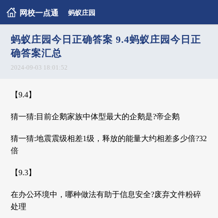
网校一点通
蚂蚁庄园
蚂蚁庄园今日正确答案 9.4蚂蚁庄园今日正
确答案汇总
2024-09-03 18:01:52
【9.4】
猜一猜:目前企鹅家族中体型最大的企鹅是?帝企鹅
猜一猜:地震震级相差1级，释放的能量大约相差多少倍?32
倍
【9.3】
在办公环境中，哪种做法有助于信息安全?废弃文件粉碎
处理