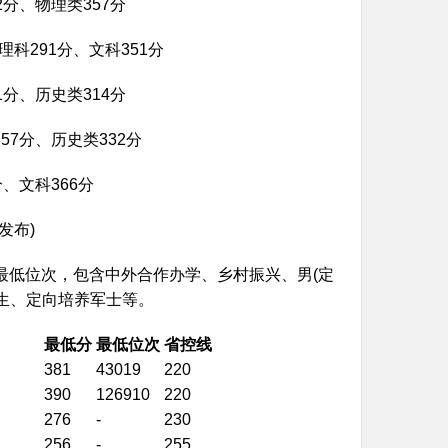
分、物理类357分
科291分、文科351分
分、历史类314分
7分、历史类332分
、文科366分
发布)
最低位次，包含中外合作办学、乡村振兴、男(定
生、定向培养军士等。
最低分
最低位次
省控线
381
43019
220
390
126910
220
276
-
230
256
-
255