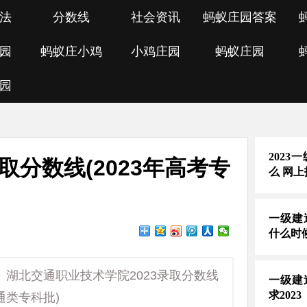
法
分数线
社会资讯
蚂蚁庄园答案
园
蚂蚁庄小鸡
小鸡庄园
蚂蚁庄园
园
202
取分数线(2023年高考专
么 网
一级建
什么时
、湖北交通职业技术学院2023录取分数线
一级建
求2023
通类专科批)