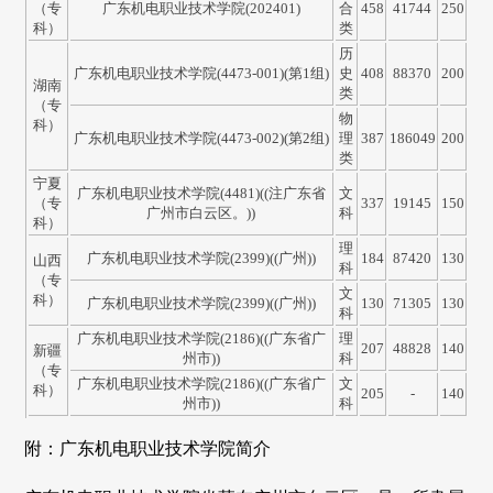
（专
广东机电职业技术学院(202401)
合
458
41744
250
科）
类
历
广东机电职业技术学院(4473-001)(第1组)
史
408
88370
200
湖南
类
（专
物
科）
广东机电职业技术学院(4473-002)(第2组)
理
387
186049
200
类
宁夏
广东机电职业技术学院(4481)((注广东省
文
（专
337
19145
150
广州市白云区。))
科
科）
理
广东机电职业技术学院(2399)((广州))
184
87420
130
山西
科
（专
文
科）
广东机电职业技术学院(2399)((广州))
130
71305
130
科
广东机电职业技术学院(2186)((广东省广
理
207
48828
140
新疆
州市))
科
（专
广东机电职业技术学院(2186)((广东省广
文
科）
205
-
140
州市))
科
附：广东机电职业技术学院简介