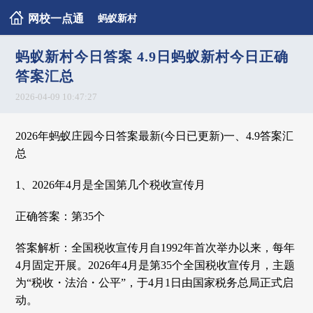
网校一点通
蚂蚁新村
蚂蚁新村今日答案 4.9日蚂蚁新村今日正确
答案汇总
2026-04-09 10:47:27
2026年蚂蚁庄园今日答案最新(今日已更新)一、4.9答案汇
总
1、2026年4月是全国第几个税收宣传月
正确答案：第35个
答案解析：全国税收宣传月自1992年首次举办以来，每年
4月固定开展。2026年4月是第35个全国税收宣传月，主题
为“税收・法治・公平”，于4月1日由国家税务总局正式启
动。