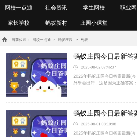
网校一点通
社会资讯
学生网校
职业网
家长学校
蚂蚁新村
庄园小课堂
当前位置：
网校一点通
>
蚂蚁庄园
> 列表
2025-08-02 07:46:37
2025年蚂蚁庄园今日答案最新(
外壁会出汗，这是因为正确答案
2025-08-01 08:19:08
2025年蚂蚁庄园今日答案最新(