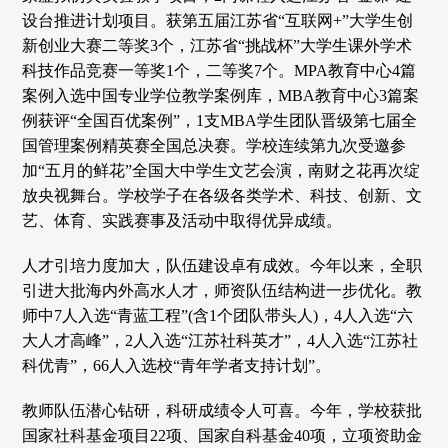
设台推进计划项目。获第五届江苏省“互联网+”大学生创
新创业大赛二等奖3个，江苏省“挑战杯”大学生课外学术
科技作品竞赛一等奖1个，二等奖7个。MPA教育中心4篇
案例入选中国专业学位教学案例库，MBA教育中心3篇案
例获评“全国百优案例”，1支MBA学生团队晋级第七届全
国管理案例精英赛全国总决赛。学校连续第九次受邀参
加“五月的鲜花”全国大中学生文艺会演，南财之花再次绽
放央视舞台。学校学子在各级各类学术、科技、创新、文
艺、体育、实践赛事及活动中取得优异成绩。
人才引培力度加大，队伍建设卓有成效。今年以来，全职
引进大批海内外高水人才，师资队伍结构进一步优化。教
师中7人入选“青蓝工程”(含1个团队带头人)，4人入选“六
大人才高峰”，2人入选“江苏社科英才”，4人入选“江苏社
科优青”，66人入选校“青年学者支持计划”。
教师队伍潜心钻研，科研成绩令人可喜。今年，学校获批
国家社科基金项目22项、国家自科基金40项，立项资助金