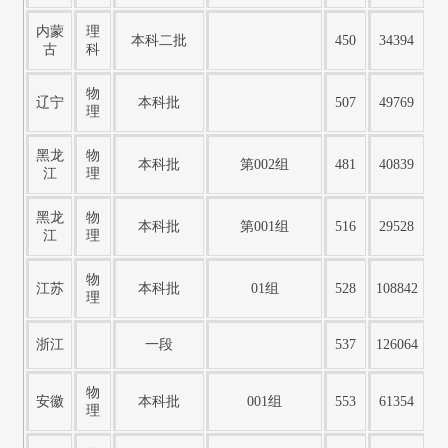
内蒙
理
本科二批
450
34394
古
科
物
辽宁
本科批
507
49769
理
黑龙
物
本科批
第002组
481
40839
江
理
黑龙
物
本科批
第001组
516
29528
江
理
物
江苏
本科批
01组
528
108842
理
浙江
一段
537
126064
物
安徽
本科批
001组
553
61354
理