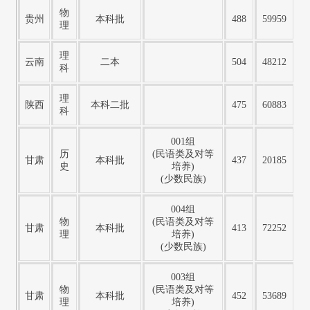
物
贵州
本科批
488
59959
理
理
云南
二本
504
48212
科
理
陕西
本科二批
475
60883
科
001组
历
(民语类及对等
甘肃
本科批
437
20185
史
培养)
(少数民族)
004组
物
(民语类及对等
甘肃
本科批
413
72252
理
培养)
(少数民族)
003组
物
(民语类及对等
甘肃
本科批
452
53689
理
培养)